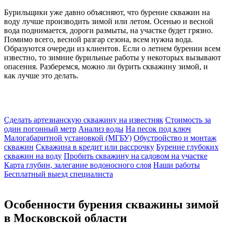
Бурильщики уже давно объясняют, что бурение скважин на
воду лучше производить зимой или летом. Осенью и весной
вода поднимается, дороги размыты, на участке будет грязно.
Помимо всего, весной разгар сезона, всем нужна вода.
Образуются очереди из клиентов. Если о летнем бурении всем
известно, то зимние бурильные работы у некоторых вызывают
опасения. Разберемся, можно ли бурить скважину зимой, и
как лучше это делать.
Сделать артезианскую скважину на известняк
Стоимость за
один погонный метр
Анализ воды
На песок под ключ
Малогабаритной установкой (МГБУ)
Обустройство и монтаж
скважин
Скважина в кредит или рассрочку
Бурение глубоких
скважин на воду
Пробить скважину на садовом на участке
Карта глубин, залегание водоносного слоя
Наши работы
Бесплатный выезд специалиста
Особенности бурения скважины зимой
в Московской области