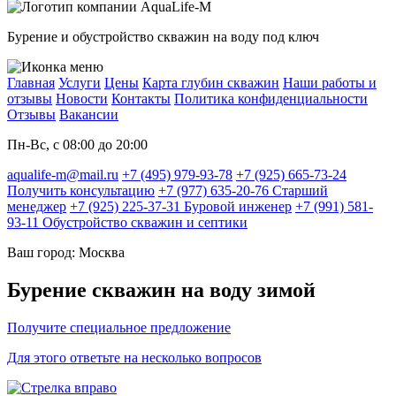
Бурение и обустройство скважин на воду под ключ
Главная
Услуги
Цены
Карта глубин скважин
Наши работы и
отзывы
Новости
Контакты
Политика конфиденциальности
Отзывы
Вакансии
Пн-Вс, с 08:00 до 20:00
aqualife-m@mail.ru
+7 (495) 979-93-78
+7 (925) 665-73-24
Получить консультацию
+7 (977) 635-20-76
Старший
менеджер
+7 (925) 225-37-31
Буровой инженер
+7 (991) 581-
93-11
Обустройство скважин и септики
Ваш город: Москва
Бурение скважин на воду зимой
Получите специальное предложение
Для этого ответьте на несколько вопросов