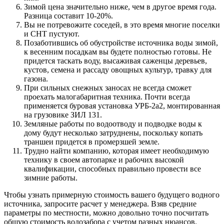
Зимой цена значительно ниже, чем в другое время года.
Разница составит 10-20%.
Вы не потревожите соседей, в это время многие поселки
и СНТ пустуют.
Позаботившись об обустройстве источника воды зимой,
к весенним посадкам вы будете полностью готовы. Не
придется таскать воду, высаживая саженцы деревьев,
кустов, семена и рассаду овощных культур, травку для
газона.
При сильных снежных заносах не всегда сможет
проехать малогабаритная техника. Почти всегда
применяется буровая установка УРБ-2а2, монтированная
на грузовике ЗИЛ 131.
Земляные работы по водоотводу и подводке воды к
дому будут несколько затруднены, поскольку копать
траншеи придется в промерзшей земле.
Трудно найти компанию, которая имеет необходимую
технику в своем автопарке и рабочих высокой
квалификации, способных правильно провести все
зимние работы.
Чтобы узнать примерную стоимость вашего будущего водного
источника, запросите расчет у менеджера. Взяв средние
параметры по местности, можно довольно точно посчитать
общую стоимость водозабора с учетом разных нюансов.