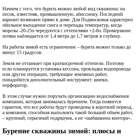
Начнем с того, что бурить можно любой вид скважины: на
песок, известняк, промышленную, абиссинку. Последний
вариант возможен прямо в доме. Для Подмосковья характерно
обильное выпадение снега и перепады температур, когда
морозы -20-25о чередуются с оттепелями +2-0о. Промерзание
почвы наблюдается от 1,4 метра до 1,7 метров в глубину.
На работы зимой есть ограничение – бурить можно только до
минус 15 градусов.
Земля не оттаивает при краткосрочной оттепели. Поэтому
если планируется установка кессона, прокладка водопровода
или другие операции, требующие земляных работ,
понадобится дополнительный инструмент: шнеки,
перфоратор.
В этом случае нужно поручать организацию водоснабжения
компании, которая занималась бурением. Тогда появится
гарантия, что все работы будут проведены в короткий период,
а компания, способная выполнить такой большой объем работ,
– крупный, серьезный подрядчик, а не «шабашкина контора».
Бурение скважины зимой: плюсы и