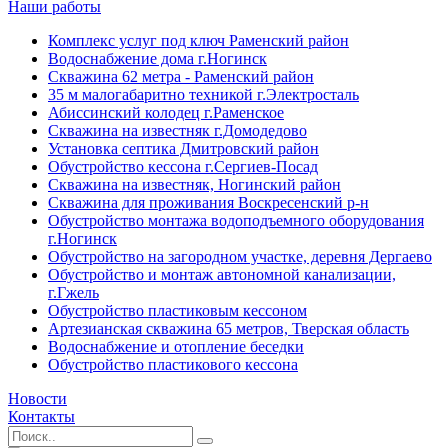
Наши работы
Комплекс услуг под ключ Раменский район
Водоснабжение дома г.Ногинск
Скважина 62 метра - Раменский район
35 м малогабаритно техникой г.Электросталь
Абиссинский колодец г.Раменское
Скважина на известняк г.Домодедово
Установка септика Дмитровский район
Обустройство кессона г.Сергиев-Посад
Скважина на известняк, Ногинский район
Скважина для проживания Воскресенский р-н
Обустройство монтажа водоподъемного оборудования
г.Ногинск
Обустройство на загородном участке, деревня Дергаево
Обустройство и монтаж автономной канализации,
г.Гжель
Обустройство пластиковым кессоном
Артезианская скважина 65 метров, Тверская область
Водоснабжение и отопление беседки
Обустройство пластикового кессона
Новости
Контакты