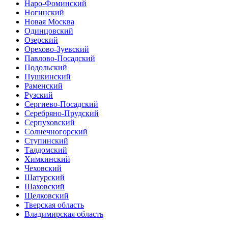
Наро-Фоминский
Ногинский
Новая Москва
Одинцовский
Озерский
Орехово-Зуевский
Павлово-Посадский
Подольский
Пушкинский
Раменский
Рузский
Сергиево-Посадский
Серебряно-Прудский
Серпуховский
Солнечногорский
Ступинский
Талдомский
Химкинский
Чеховский
Шатурский
Шаховский
Щелковский
Тверская область
Владимирская область