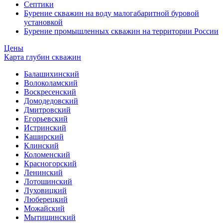
Септики
Бурение скважин на воду малогабаритной буровой
установкой
Бурение промышленных скважин на территории России
Цены
Карта глубин скважин
Балашихинский
Волоколамский
Воскресенский
Домодедовский
Дмитровский
Егорьевский
Истринский
Каширский
Клинский
Коломенский
Красногорский
Ленинский
Лотошинский
Луховицкий
Люберецкий
Можайский
Мытищинский