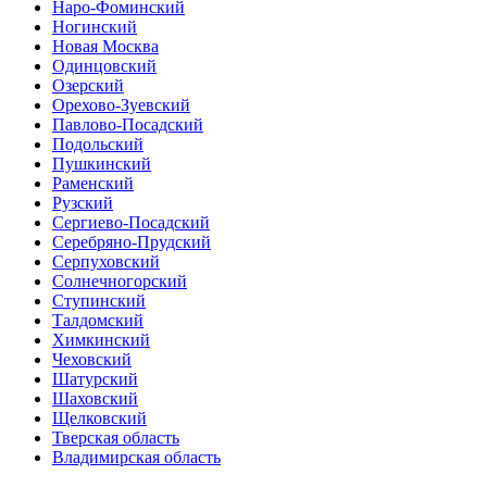
Наро-Фоминский
Ногинский
Новая Москва
Одинцовский
Озерский
Орехово-Зуевский
Павлово-Посадский
Подольский
Пушкинский
Раменский
Рузский
Сергиево-Посадский
Серебряно-Прудский
Серпуховский
Солнечногорский
Ступинский
Талдомский
Химкинский
Чеховский
Шатурский
Шаховский
Щелковский
Тверская область
Владимирская область