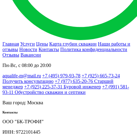
Главная
Услуги
Цены
Карта глубин скважин
Наши работы и
отзывы
Новости
Контакты
Политика конфиденциальности
Отзывы
Вакансии
Пн-Вс, с 08:00 до 20:00
aqualife-m@mail.ru
+7 (495) 979-93-78
+7 (925) 665-73-24
Получить консультацию
+7 (977) 635-20-76
Старший
менеджер
+7 (925) 225-37-31
Буровой инженер
+7 (991) 581-
93-11
Обустройство скважин и септики
Ваш город: Москва
Контакты
ООО "БК-ТРОФИ"
ИНН: 9722101445