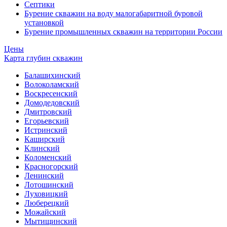
Септики
Бурение скважин на воду малогабаритной буровой
установкой
Бурение промышленных скважин на территории России
Цены
Карта глубин скважин
Балашихинский
Волоколамский
Воскресенский
Домодедовский
Дмитровский
Егорьевский
Истринский
Каширский
Клинский
Коломенский
Красногорский
Ленинский
Лотошинский
Луховицкий
Люберецкий
Можайский
Мытищинский