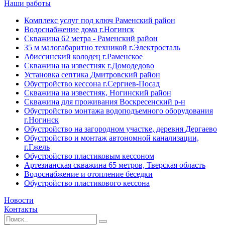
Наши работы
Комплекс услуг под ключ Раменский район
Водоснабжение дома г.Ногинск
Скважина 62 метра - Раменский район
35 м малогабаритно техникой г.Электросталь
Абиссинский колодец г.Раменское
Скважина на известняк г.Домодедово
Установка септика Дмитровский район
Обустройство кессона г.Сергиев-Посад
Скважина на известняк, Ногинский район
Скважина для проживания Воскресенский р-н
Обустройство монтажа водоподъемного оборудования
г.Ногинск
Обустройство на загородном участке, деревня Дергаево
Обустройство и монтаж автономной канализации,
г.Гжель
Обустройство пластиковым кессоном
Артезианская скважина 65 метров, Тверская область
Водоснабжение и отопление беседки
Обустройство пластикового кессона
Новости
Контакты