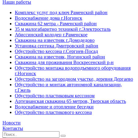
Наши работы
Комплекс услуг под ключ Раменский район
Водоснабжение дома г.Ногинск
Скважина 62 метра - Раменский район
35 м малогабаритно техникой г.Электросталь
Абиссинский колодец г.Раменское
Скважина на известняк г.Домодедово
Установка септика Дмитровский район
Обустройство кессона г.Сергиев-Посад
Скважина на известняк, Ногинский район
Скважина для проживания Воскресенский р-н
Обустройство монтажа водоподъемного оборудования
г.Ногинск
Обустройство на загородном участке, деревня Дергаево
Обустройство и монтаж автономной канализации,
г.Гжель
Обустройство пластиковым кессоном
Артезианская скважина 65 метров, Тверская область
Водоснабжение и отопление беседки
Обустройство пластикового кессона
Новости
Контакты