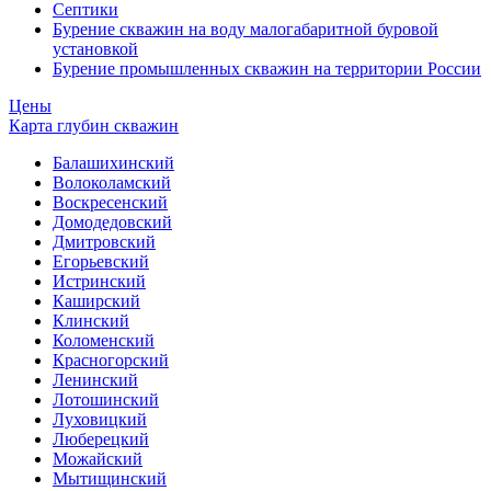
Септики
Бурение скважин на воду малогабаритной буровой
установкой
Бурение промышленных скважин на территории России
Цены
Карта глубин скважин
Балашихинский
Волоколамский
Воскресенский
Домодедовский
Дмитровский
Егорьевский
Истринский
Каширский
Клинский
Коломенский
Красногорский
Ленинский
Лотошинский
Луховицкий
Люберецкий
Можайский
Мытищинский