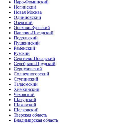
Наро-Фоминский
Ногинский
Новая Москва
Одинцовский
Озерский
Орехово-Зуевский
Павлово-Посадский
Подольский
Пушкинский
Раменский
Рузский
Сергиево-Посадский
Серебряно-Прудский
Серпуховский
Солнечногорский
Ступинский
Талдомский
Химкинский
Чеховский
Шатурский
Шаховский
Щелковский
Тверская область
Владимирская область