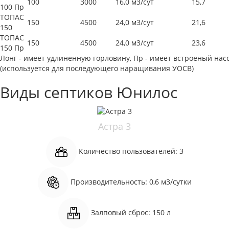
100
3000
16,0 м3/сут
15,7
100 Пр
ТОПАС
150
4500
24,0 м3/сут
21,6
150
ТОПАС
150
4500
24,0 м3/сут
23,6
150 Пр
Лонг - имеет удлиненную горловину, Пр - имеет встроеный насо
(используется для последующего наращивания УОСВ)
Виды септиков Юнилос
Астра 3
Количество пользователей:
3
Производительность:
0,6 м3/сутки
Залповый сброс:
150 л