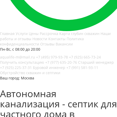
Главная
Услуги
Цены
Рассрочка
Карта глубин скважин
Наши
работы и отзывы
Новости
Контакты
Политика
конфиденциальности
Отзывы
Вакансии
Пн-Вс, с 08:00 до 20:00
aqualife-m@mail.ru
+7 (495) 979-93-78
+7 (925) 665-73-24
Получить консультацию
+7 (977) 635-20-76
Старший менеджер
+7 (925) 225-37-31
Буровой инженер
+7 (991) 581-93-11
Обустройство скважин и септики
Ваш город: Москва
Автономная
канализация - септик для
частного дома в