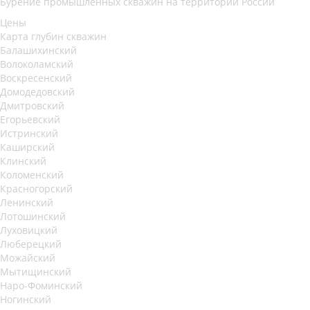
Бурение промышленных скважин на территории России
Цены
Карта глубин скважин
Балашихинский
Волоколамский
Воскресенский
Домодедовский
Дмитровский
Егорьевский
Истринский
Каширский
Клинский
Коломенский
Красногорский
Ленинский
Лотошинский
Луховицкий
Люберецкий
Можайский
Мытищинский
Наро-Фоминский
Ногинский