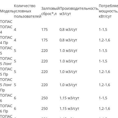
Количество
Потребля
Залповый
Производительность,
Модель
условных
мощность,
сброс*,л
м3/сут
пользователей
кВт/сут
ТОПАС
ТОПАС
4
175
0,8 м3/сут
1-1,5
4
ТОПАС
4
175
0,8 м3/сут
1,2-1,6
4 Пр
ТОПАС
5
220
1.0 м3/сут
1-1,5
5
ТОПАС
5
220
1.0 м3/сут
1-1,5
5 Лонг
ТОПАС
5
220
1,0 м3/сут
1,2-1,6
5 Пр
ТОПАС
5 Лонг
5
220
1,0 м3/сут
1,2-1,6
Пр
ТОПАС
6
250
1,15 м3/сут
1-1,5
6
ТОПАС
6
250
1,15 м3/сут
1,2-1,6
6 Пр
ТОПАС