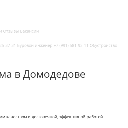
и
Отзывы
Вакансии
225-37-31
Буровой инженер
+7 (991) 581-93-11
Обустройство
ома в Домодедове
им качеством и долговечной, эффективной работой.