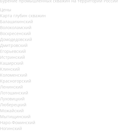
Бурение промышленных скважин на территории России
Цены
Карта глубин скважин
Балашихинский
Волоколамский
Воскресенский
Домодедовский
Дмитровский
Егорьевский
Истринский
Каширский
Клинский
Коломенский
Красногорский
Ленинский
Лотошинский
Луховицкий
Люберецкий
Можайский
Мытищинский
Наро-Фоминский
Ногинский