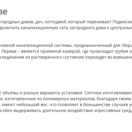
ве
агородных домов, дач, коттеджей, который переживает Подмоск
дключить канализационную сеть загородного дома к центрально
ономной канализационной системы, предназначенный для сбора 
Первая – является приёмной камерой, где происходит грубая оч
 соединения из растворённого состояния переходят во взвешен
 объёмы и разные варианты установки. Септики изготавливаютс
ики, изготовленные из полимерных материалов, благодаря свои
имеют небольшой вес, что позволяет в большинстве случаев у
способен выдерживать длительное воздействие агрессивных сред