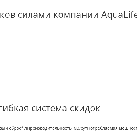
ков силами компании AquaLif
гибкая система скидок
вый сброс*,л
Производительность, м3/сут
Потребляемая мощность