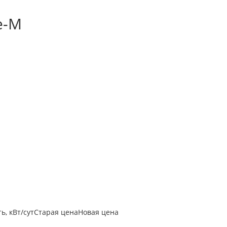
e-M
, кВт/сут
Старая цена
Новая цена