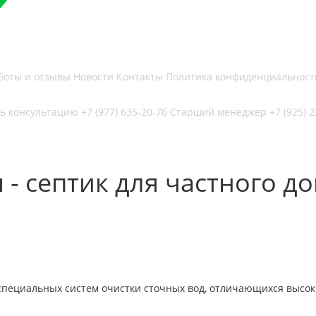
боты и отзывы
Новости
Контакты
Политика конфиденциальност
ь консультацию
+7 (977) 635-20-76
Старший менеджер
+7 (925) 
- септик для частного д
 специальных систем очистки сточных вод, отличающихся высок