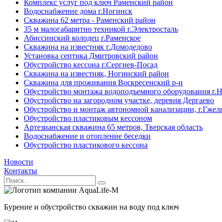
Комплекс услуг под ключ Раменский район
Водоснабжение дома г.Ногинск
Скважина 62 метра - Раменский район
35 м малогабаритно техникой г.Электросталь
Абиссинский колодец г.Раменское
Скважина на известняк г.Домодедово
Установка септика Дмитровский район
Обустройство кессона г.Сергиев-Посад
Скважина на известняк, Ногинский район
Скважина для проживания Воскресенский р-н
Обустройство монтажа водоподъемного оборудования г.
Обустройство на загородном участке, деревня Дергаево
Обустройство и монтаж автономной канализации, г.Гжел
Обустройство пластиковым кессоном
Артезианская скважина 65 метров, Тверская область
Водоснабжение и отопление беседки
Обустройство пластикового кессона
Новости
Контакты
Бурение и обустройство скважин на воду под ключ