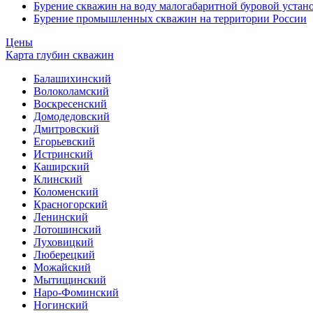
Бурение скважин на воду малогабаритной буровой устан
Бурение промышленных скважин на территории России
Цены
Карта глубин скважин
Балашихинский
Волоколамский
Воскресенский
Домодедовский
Дмитровский
Егорьевский
Истринский
Каширский
Клинский
Коломенский
Красногорский
Ленинский
Лотошинский
Луховицкий
Люберецкий
Можайский
Мытищинский
Наро-Фоминский
Ногинский