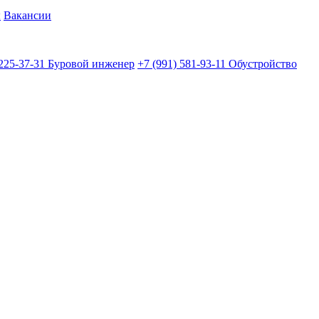
ы
Вакансии
 225-37-31
Буровой инженер
+7 (991) 581-93-11
Обустройство