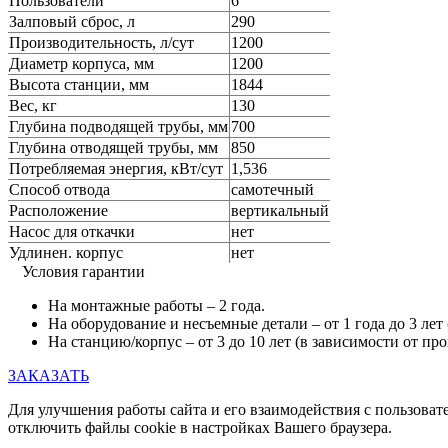
Пользователи
6
Залповый сброс, л
290
Производительность, л/сут
1200
Диаметр корпуса, мм
1200
Высота станции, мм
1844
Вес, кг
130
Глубина подводящей трубы, мм
700
Глубина отводящей трубы, мм
850
Потребляемая энергия, кВт/сут
1,536
Способ отвода
самотечный
Расположение
вертикальный
Насос для откачки
нет
Удлинен. корпус
нет
Условия гарантии
На монтажные работы – 2 года.
На оборудование и несъемные детали – от 1 года до 3 лет
На станцию/корпус – от 3 до 10 лет (в зависимости от пр
ЗАКАЗАТЬ
Для улучшения работы сайта и его взаимодействия с пользоват
отключить файлы cookie в настройках Вашего браузера.