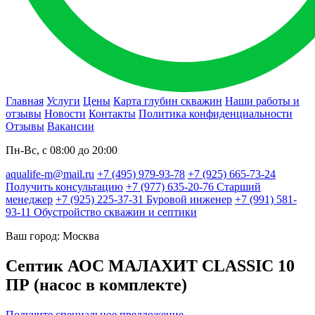
Главная
Услуги
Цены
Карта глубин скважин
Наши работы и
отзывы
Новости
Контакты
Политика конфиденциальности
Отзывы
Вакансии
Пн-Вс, с 08:00 до 20:00
aqualife-m@mail.ru
+7 (495) 979-93-78
+7 (925) 665-73-24
Получить консультацию
+7 (977) 635-20-76
Старший
менеджер
+7 (925) 225-37-31
Буровой инженер
+7 (991) 581-
93-11
Обустройство скважин и септики
Ваш город: Москва
Септик АОС МАЛАХИТ CLASSIC 10
ПР (насос в комплекте)
Получите специальное предложение