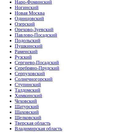
Наро-Фоминский
Ногинский
Новая Москва
Одинцовский
Озерский
Орехово-Зуевский
Павлово-Посадский
Подольский
Пушкинский
Раменский
Рузский
Сергиево-Посадский
Серебряно-Прудский
Серпуховский
Солнечногорский
Ступинский
Талдомский
Химкинский
Чеховский
Шатурский
Шаховский
Щелковский
Тверская область
Владимирская область