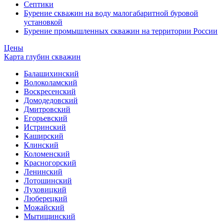
Септики
Бурение скважин на воду малогабаритной буровой
установкой
Бурение промышленных скважин на территории России
Цены
Карта глубин скважин
Балашихинский
Волоколамский
Воскресенский
Домодедовский
Дмитровский
Егорьевский
Истринский
Каширский
Клинский
Коломенский
Красногорский
Ленинский
Лотошинский
Луховицкий
Люберецкий
Можайский
Мытищинский