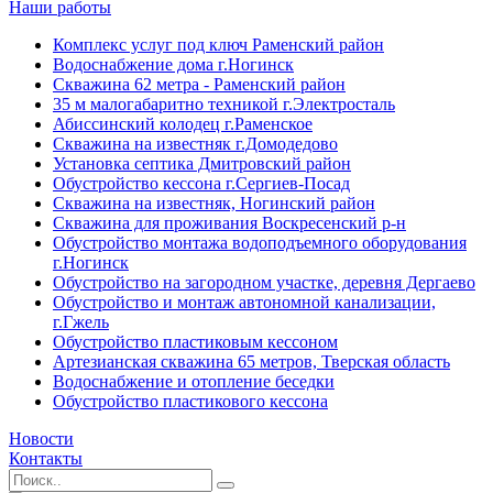
Наши работы
Комплекс услуг под ключ Раменский район
Водоснабжение дома г.Ногинск
Скважина 62 метра - Раменский район
35 м малогабаритно техникой г.Электросталь
Абиссинский колодец г.Раменское
Скважина на известняк г.Домодедово
Установка септика Дмитровский район
Обустройство кессона г.Сергиев-Посад
Скважина на известняк, Ногинский район
Скважина для проживания Воскресенский р-н
Обустройство монтажа водоподъемного оборудования
г.Ногинск
Обустройство на загородном участке, деревня Дергаево
Обустройство и монтаж автономной канализации,
г.Гжель
Обустройство пластиковым кессоном
Артезианская скважина 65 метров, Тверская область
Водоснабжение и отопление беседки
Обустройство пластикового кессона
Новости
Контакты