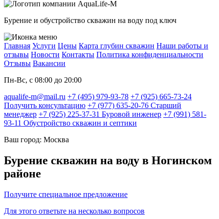
Бурение и обустройство скважин на воду под ключ
Главная
Услуги
Цены
Карта глубин скважин
Наши работы и
отзывы
Новости
Контакты
Политика конфиденциальности
Отзывы
Вакансии
Пн-Вс, с 08:00 до 20:00
aqualife-m@mail.ru
+7 (495) 979-93-78
+7 (925) 665-73-24
Получить консультацию
+7 (977) 635-20-76
Старший
менеджер
+7 (925) 225-37-31
Буровой инженер
+7 (991) 581-
93-11
Обустройство скважин и септики
Ваш город: Москва
Бурение скважин на воду в Ногинском
районе
Получите специальное предложение
Для этого ответьте на несколько вопросов