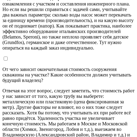
ознакомления с участком и составления инженерного плана.
Но если вы решили справиться с задачей сами, учитывайте
два важных параметра: сколько воды насос может перекачать
за единицу времени (производительность), и на какую высоту
он её поднимает (напор). Как показывает практика, наиболее
эффективно оборудование итальянских производителей
(Belamos, Speroni), но также неплохо проявляет себя датское
(Grundfos), германское и даже отечественное. Тут нужно
опираться на каждый заказ индивидуально.
От чего зависит окончательная стоимость сооружения
скважины на участке? Какие особенности должен учитывать
будущий владелец?
Отвечая на этот вопрос, следует заметить, что стоимость работ
у нас зависит от того, какую трубу вы выберете:
металлическую или пластиковую (цена фиксированная за
метр). Другие факторы не влияют, но о них тоже следует
рассказать. Хотя бы потому, что учитывать их при работе всё
равно придётся. Удаленность участка не увеличивает
конечную стоимость. Мы работаем в Москве и Московской
области (Химки, Звенигород, Лобня и т.д.), выезжаем во
Владимирскую (Александровский район, Владимир и т.д.) и