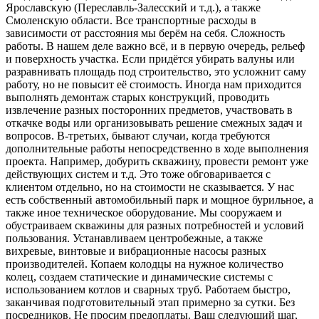
Ярославскую (Переславль-Залесский и т.д.), а также
Смоленскую области. Все транспортные расходы в
зависимости от расстояния мы берём на себя. Сложность
работы. В нашем деле важно всё, и в первую очередь, рельеф
и поверхность участка. Если придётся убирать валуны или
разравнивать площадь под строительство, это усложнит саму
работу, но не повысит её стоимость. Иногда нам приходится
выполнять демонтаж старых конструкций, проводить
извлечение разных посторонних предметов, участвовать в
откачке воды или организовывать решение смежных задач и
вопросов. В-третьих, бывают случаи, когда требуются
дополнительные работы непосредственно в ходе выполнения
проекта. Например, добурить скважину, провести ремонт уже
действующих систем и т.д. Это тоже обговаривается с
клиентом отдельно, но на стоимости не сказывается. У нас
есть собственный автомобильный парк и мощное бурильное, а
также иное техническое оборудование. Мы сооружаем и
обустраиваем скважины для разных потребностей и условий
пользования. Устанавливаем центробежные, а также
вихревые, винтовые и вибрационные насосы разных
производителей. Копаем колодцы на нужное количество
колец, создаем статические и динамические системы с
использованием котлов и сварных труб. Работаем быстро,
заканчивая подготовительный этап примерно за сутки. Без
посредников. Не просим предоплаты. Ваш следующий шаг,