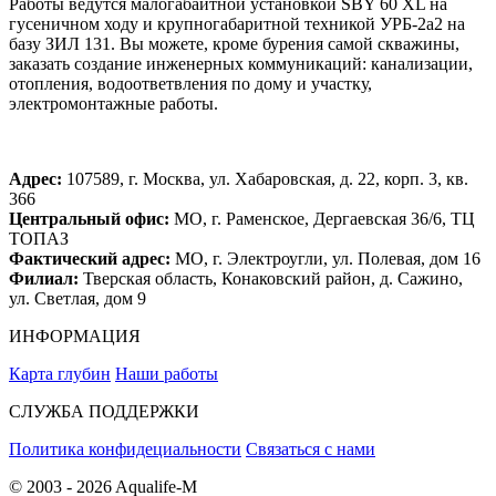
Работы ведутся малогабаитной установкой SBY 60 XL на
гусеничном ходу и крупногабаритной техникой УРБ-2а2 на
базу ЗИЛ 131. Вы можете, кроме бурения самой скважины,
заказать создание инженерных коммуникаций: канализации,
отопления, водоответвления по дому и участку,
электромонтажные работы.
Адрес:
107589, г. Москва, ул. Хабаровская, д. 22, корп. 3, кв.
366
Центральный офис:
МО, г. Раменское, Дергаевская 36/6, ТЦ
ТОПАЗ
Фактический адрес:
МО, г. Электроугли, ул. Полевая, дом 16
Филиал:
Тверская область, Конаковский район, д. Сажино,
ул. Светлая, дом 9
ИНФОРМАЦИЯ
Карта глубин
Наши работы
СЛУЖБА ПОДДЕРЖКИ
Политика конфидециальности
Связаться с нами
© 2003 - 2026 Aqualife-M