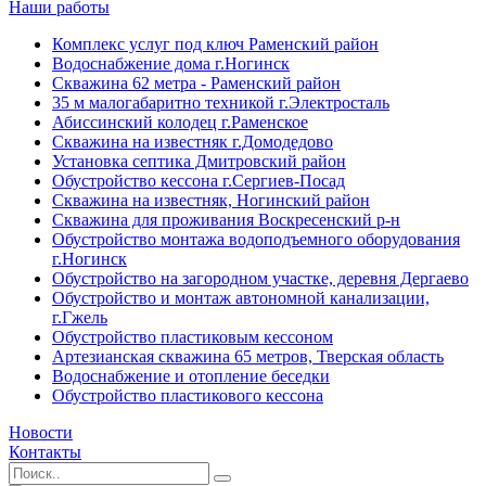
Наши работы
Комплекс услуг под ключ Раменский район
Водоснабжение дома г.Ногинск
Скважина 62 метра - Раменский район
35 м малогабаритно техникой г.Электросталь
Абиссинский колодец г.Раменское
Скважина на известняк г.Домодедово
Установка септика Дмитровский район
Обустройство кессона г.Сергиев-Посад
Скважина на известняк, Ногинский район
Скважина для проживания Воскресенский р-н
Обустройство монтажа водоподъемного оборудования
г.Ногинск
Обустройство на загородном участке, деревня Дергаево
Обустройство и монтаж автономной канализации,
г.Гжель
Обустройство пластиковым кессоном
Артезианская скважина 65 метров, Тверская область
Водоснабжение и отопление беседки
Обустройство пластикового кессона
Новости
Контакты