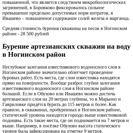
повышенной, что является следствием микробиологических
загрязнений, в Боровково фиксировалось сильное
превышение предельно допустимых норм нитратов, в
Ивашево – повышенное содержание солей железа и марганца.
Средняя стоимость бурения скважины на песок в Ногинском
районе - 28 500 рублей
Бурение артезианских скважин на воду
в Ногинском район
Неглубокое залегания известнякового водоносного слоя в
Ногинском районе значительно облегчает проведение
буровых работ. Есть места, где слои известняка находятся
прямо на поверхности. Вообще разброс глубин залегания
известнякового водоносного слоя в Ногинском районе
большой. Если в Обухово или Ивашево можно достичь
артезианского слоя на 20 метрах глубины, то в Марьино и
Гавриловке придётся бурить до 115 метров и более. Как
правило, в скважинах, пробуренных в Ногинском районе,
статический уровень находится гораздо выше известняковой
подошвы. Есть такие места, где он поднимается на 7 метров и
выше. Например, в посёлке Обухово высота статического
уровня была зафиксирована на отметке 9 метров.