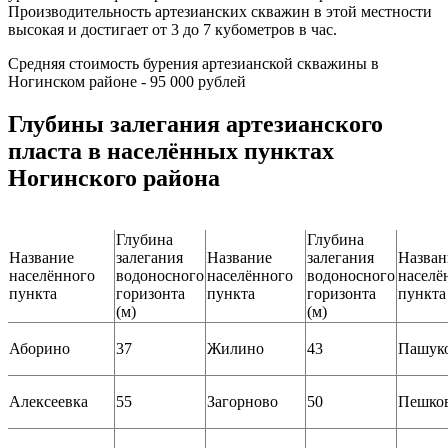
Производительность артезианских скважин в этой местности
высокая и достигает от 3 до 7 кубометров в час.
Средняя стоимость бурения артезианской скважины в
Ногинском районе - 95 000 рублей
Глубины залегания артезианского
пласта в населённых пунктах
Ногинского района
Глубина
Глубина
Название
залегания
Название
залегания
Назван
населённого
водоносного
населённого
водоносного
населё
пункта
горизонта
пункта
горизонта
пункта
(м)
(м)
Аборино
37
Жилино
43
Пашук
Алексеевка
55
Загорново
50
Пешко