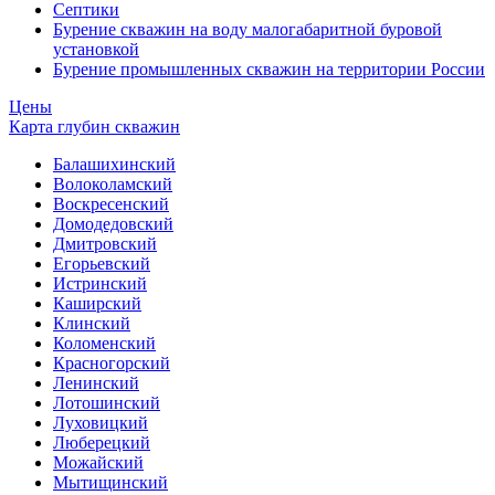
Септики
Бурение скважин на воду малогабаритной буровой
установкой
Бурение промышленных скважин на территории России
Цены
Карта глубин скважин
Балашихинский
Волоколамский
Воскресенский
Домодедовский
Дмитровский
Егорьевский
Истринский
Каширский
Клинский
Коломенский
Красногорский
Ленинский
Лотошинский
Луховицкий
Люберецкий
Можайский
Мытищинский