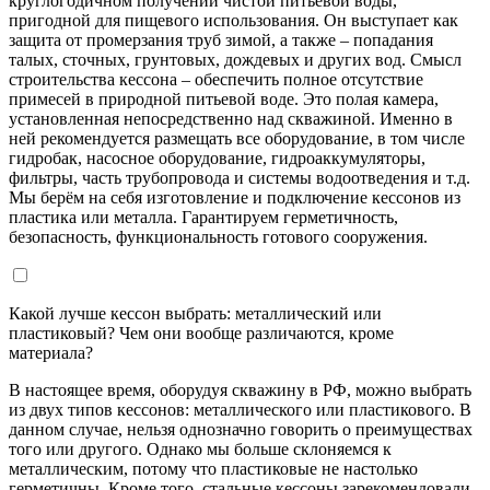
круглогодичном получении чистой питьевой воды,
пригодной для пищевого использования. Он выступает как
защита от промерзания труб зимой, а также – попадания
талых, сточных, грунтовых, дождевых и других вод. Смысл
строительства кессона – обеспечить полное отсутствие
примесей в природной питьевой воде. Это полая камера,
установленная непосредственно над скважиной. Именно в
ней рекомендуется размещать все оборудование, в том числе
гидробак, насосное оборудование, гидроаккумуляторы,
фильтры, часть трубопровода и системы водоотведения и т.д.
Мы берём на себя изготовление и подключение кессонов из
пластика или металла. Гарантируем герметичность,
безопасность, функциональность готового сооружения.
Какой лучше кессон выбрать: металлический или
пластиковый? Чем они вообще различаются, кроме
материала?
В настоящее время, оборудуя скважину в РФ, можно выбрать
из двух типов кессонов: металлического или пластикового. В
данном случае, нельзя однозначно говорить о преимуществах
того или другого. Однако мы больше склоняемся к
металлическим, потому что пластиковые не настолько
герметичны. Кроме того, стальные кессоны зарекомендовали