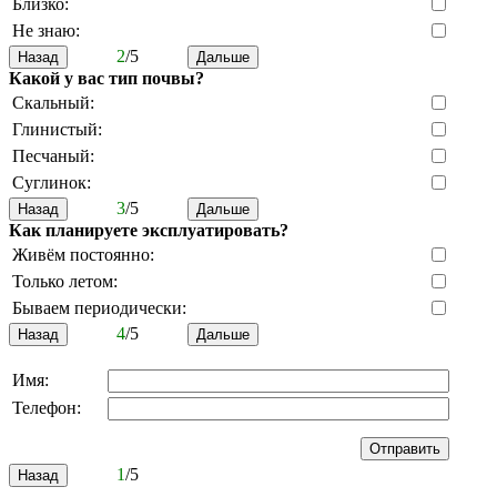
Близко:
Не знаю:
2
/5
Какой у вас тип почвы?
Скальный:
Глинистый:
Песчаный:
Суглинок:
3
/5
Как планируете эксплуатировать?
Живём постоянно:
Только летом:
Бываем периодически:
4
/5
Имя:
Телефон:
1
/5