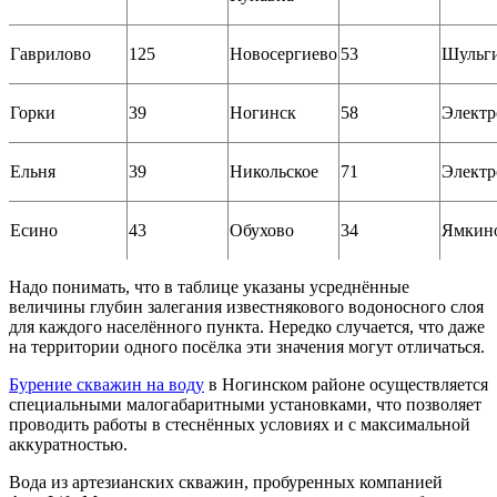
Гаврилово
125
Новосергиево
53
Шульг
Горки
39
Ногинск
58
Электр
Ельня
39
Никольское
71
Электр
Есино
43
Обухово
34
Ямкин
Надо понимать, что в таблице указаны усреднённые
величины глубин залегания известнякового водоносного слоя
для каждого населённого пункта. Нередко случается, что даже
на территории одного посёлка эти значения могут отличаться.
Бурение скважин на воду
в Ногинском районе осуществляется
специальными малогабаритными установками, что позволяет
проводить работы в стеснённых условиях и с максимальной
аккуратностью.
Вода из артезианских скважин, пробуренных компанией