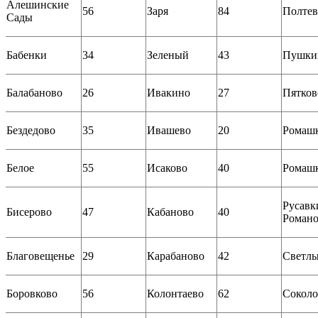
Алешинские
56
Заря
84
Полтев
Сады
Бабенки
34
Зеленый
43
Пушки
Балабаново
26
Ивакино
27
Пятков
Бездедово
35
Ивашево
20
Ромаш
Белое
55
Исаково
40
Ромаш
Русавк
Бисерово
47
Кабаново
40
Роман
Благовещенье
29
Карабаново
42
Светл
Боровково
56
Колонтаево
62
Соколо