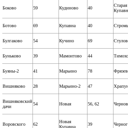
Старая
Боково
59
Кудиново
40
Купавн
Ботово
69
Купавна
40
Стром
Булгаково
54
Кучино
69
Стулов
Буньково
39
Мамонтово
44
Тимох
Буяны-2
41
Марьино
78
Фрязев
Вишняково
28
Марьино-2
47
Храпу
Вишняковский
54
Новая
56, 62
Чернов
дачи
Новая
Воровского
62
39
Черног
Купавна