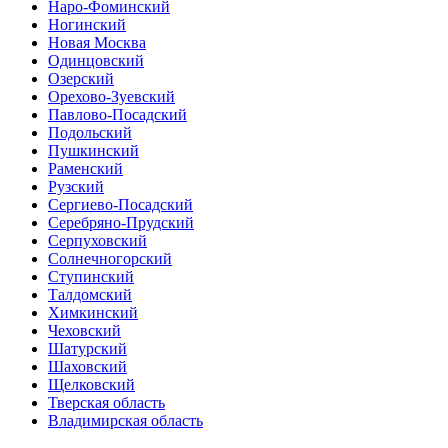
Наро-Фоминский
Ногинский
Новая Москва
Одинцовский
Озерский
Орехово-Зуевский
Павлово-Посадский
Подольский
Пушкинский
Раменский
Рузский
Сергиево-Посадский
Серебряно-Прудский
Серпуховский
Солнечногорский
Ступинский
Талдомский
Химкинский
Чеховский
Шатурский
Шаховский
Щелковский
Тверская область
Владимирская область